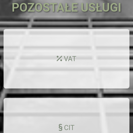
POZOSTAŁE USŁUGI
VAT
CIT