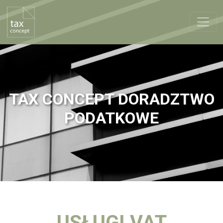
TAX CONCEPT DORADZTWO
PODATKOWE
USŁUGI VAT